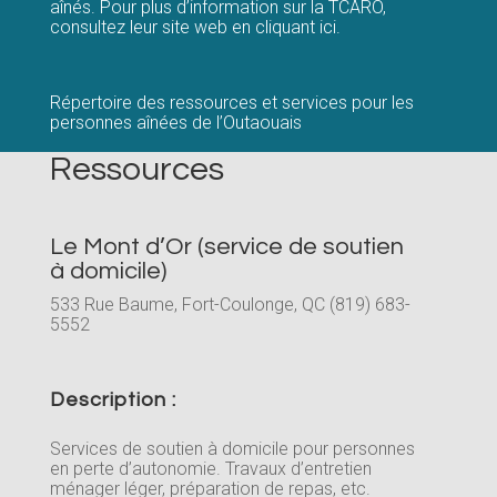
aînés. Pour plus d’information sur la TCARO,
consultez leur site web en
cliquant ici
.
Répertoire des ressources et services pour les
personnes aînées de l’Outaouais
Ressources
Le Mont d’Or (service de soutien
à domicile)
533 Rue Baume, Fort-Coulonge, QC (819) 683-
5552
Description :
Services de soutien à domicile pour personnes
en perte d’autonomie. Travaux d’entretien
ménager léger, préparation de repas, etc.