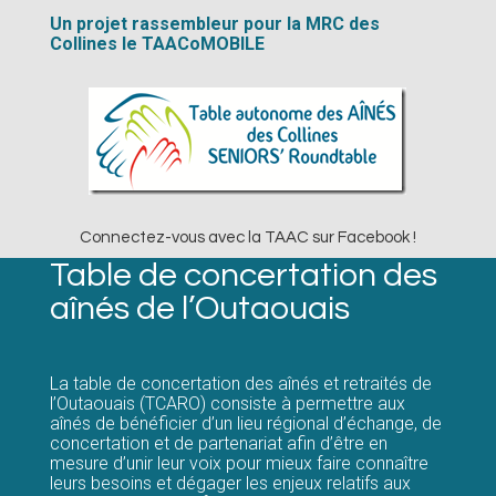
Un projet rassembleur pour la MRC des
Collines le TAACoMOBILE
Connectez-vous avec la TAAC sur Facebook !
Table de concertation des
aînés de l’Outaouais
La table de concertation des aînés et retraités de
l’Outaouais (TCARO) consiste à permettre aux
aînés de bénéficier d’un lieu régional d’échange, de
concertation et de partenariat afin d’être en
mesure d’unir leur voix pour mieux faire connaître
leurs besoins et dégager les enjeux relatifs aux