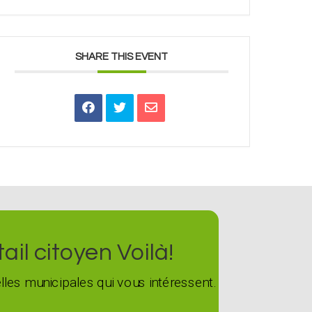
SHARE THIS EVENT
il citoyen Voilà!
les municipales qui vous intéressent.