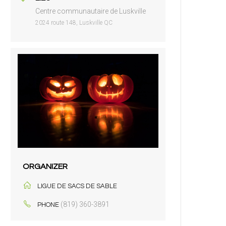
Centre communautaire de Luskville
2024 route 148, Luskville QC
ORGANIZER
LIGUE DE SACS DE SABLE
(819) 360-3891
PHONE